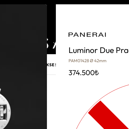
Luminor Due Pra
PAM01428 Ø 42mm
E MÜCEVHER
PURO AKSESUARLARI
KALEM VE AKSESUAR
374.500
₺