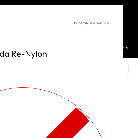
KURUMSAL SATIŞ
Panerai
›
Luminor Due
MAĞAZALARIMIZ
FAVORİLERİM
HESABIM
0
da Re-Nylon
MARKALAR