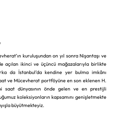
e
vherat’ın kuruluşundan on yıl sonra Nişantaşı ve
e açılan ikinci ve üçüncü mağazalarıyla birlikte
rka da İstanbul’da kendine yer bulma imkânı
aat ve Mücevherat portföyüne en son eklenen H.
i saat dünyasının önde gelen ve en prestijli
uğumuz koleksiyonların kapsamını genişletmekte
layışla büyütmekteyiz.