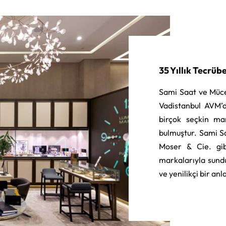
35 Yıllık Tecrüb
Sami Saat ve Müce
Vadistanbul AVM’d
birçok seçkin ma
bulmuştur. Sami S
Moser & Cie. gib
markalarıyla sund
ve yenilikçi bir an