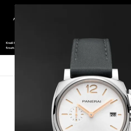
TARİHÇE
SAATOLOG
Kredi Kartı ile 12 aya varan taksitli alışveriş imkanı. Üstelik ilk 6 taksite %0 komisyon
fırsatı.
SAAT
SAAT AKSESUARLARI
TAKI V