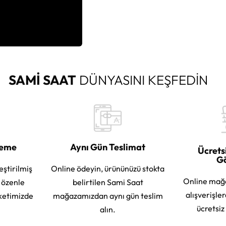
SAMİ SAAT
DÜNYASINI KEŞFEDİN
leme
Aynı Gün Teslimat
Ücrets
G
eştirilmiş
Online ödeyin, ürününüzü stokta
Online mağ
e özenle
belirtilen Sami Saat
alışverişle
ketimizde
mağazamızdan aynı gün teslim
ücretsiz
alın.