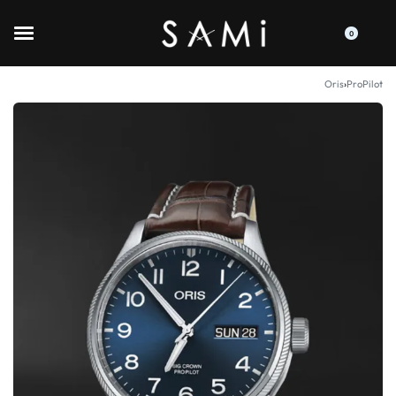
0
Oris
›
ProPilot