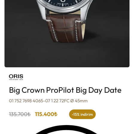
Big Crown ProPilot Big Day Date
01 752 7698 4065-07 1 22 72FC Ø 45mm
135.700
₺
115.400
₺
-15% indirim