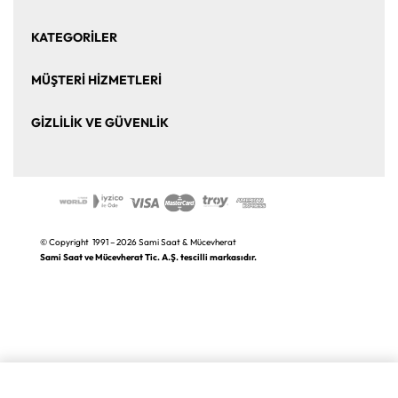
Ana Sayfa
Hakkımızda
KATEGORİLER
Bize Ulaşın
Kurumsal Satış
Saat
Saat Aksesuarları
MÜŞTERİ HİZMETLERİ
Takı ve Mücevher
Puro Aksesuarları
Mesafeli Satış Sözleşmesi
Üyelik Sözleşmesi
GİZLİLİK VE GÜVENLİK
Kalem ve Aksesuar
Markalar
Sıkça Sorulan Sorular
İade ve Değişim
Gizlilik ve Güvenlik Politikası
K.V.K.K. Aydınlatma Metni
© Copyright 1991 – 2026 Sami Saat & Mücevherat
Sami Saat ve Mücevherat Tic. A.Ş. tescilli markasıdır.
SEPETE EKLE