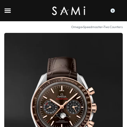
0
Omega
›
Speedmaster
›
Two Counters