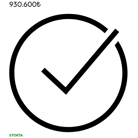
930.600
₺
STOKTA