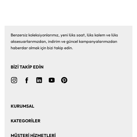
Benzersiz koleksiyonlarımız, yeni lüks saat, lüks kalem ve lüks
aksesuarlarımızdan, indirim ve güncel kampanyalarımızdan
haberdar olmak için bizi takip edin.
BİZİ TAKİP EDİN
KURUMSAL
Ana Sayfa
Hakkımızda
KATEGORİLER
Bize Ulaşın
Kurumsal Satış
Saat
Saat Aksesuarları
MÜŞTERİ HİZMETLERİ