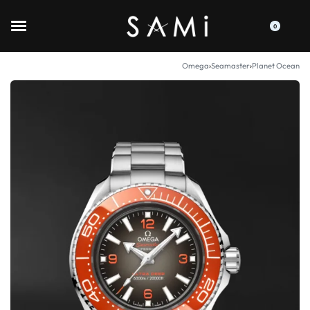
0
Omega
›
Seamaster
›
Planet Ocean