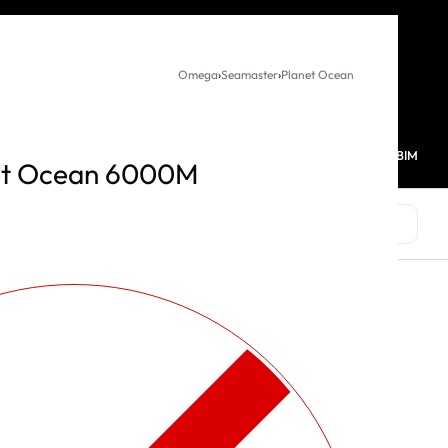
KURUMSAL SATIŞ
Omega
›
Seamaster
›
Planet Ocean
MAĞAZALARIMIZ
FAVORİLERİM
HESABIM
0
et Ocean 6000M
MARKALAR