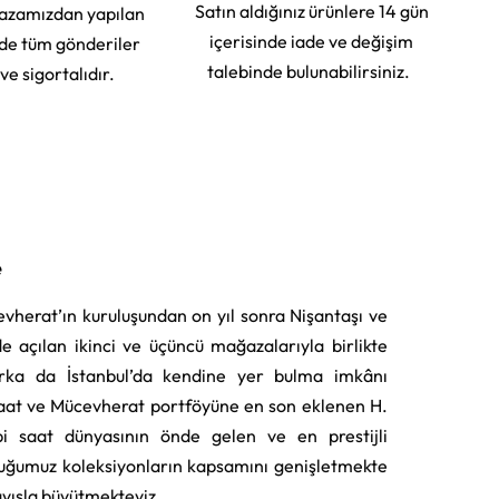
Satın aldığınız ürünlere 14 gün
azamızdan yapılan
içerisinde iade ve değişim
rde tüm gönderiler
talebinde bulunabilirsiniz.
 ve sigortalıdır.
e
vherat’ın kuruluşundan on yıl sonra Nişantaşı ve
e açılan ikinci ve üçüncü mağazalarıyla birlikte
rka da İstanbul’da kendine yer bulma imkânı
aat ve Mücevherat portföyüne en son eklenen H.
i saat dünyasının önde gelen ve en prestijli
uğumuz koleksiyonların kapsamını genişletmekte
layışla büyütmekteyiz.