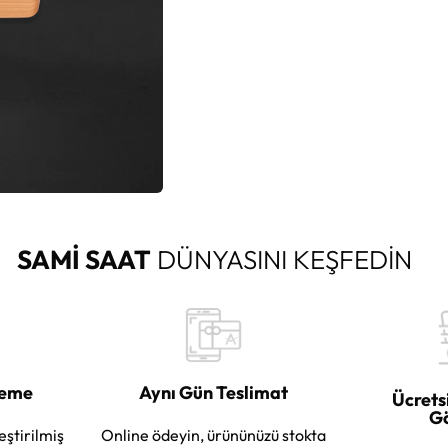
SAMİ SAAT
DÜNYASINI KEŞFEDİN
leme
Aynı Gün Teslimat
Ücrets
G
eştirilmiş
Online ödeyin, ürününüzü stokta