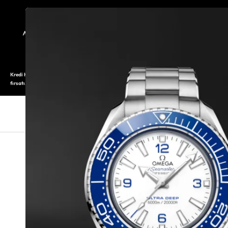
TARİHÇE
SAATOLOG
Kredi Kartı ile 12 aya varan taksitli alışveriş imkanı. Üstelik ilk 6 taksite %0 komisyon
fırsatı.
SAAT
SAAT AKSESUARLARI
TAKI V