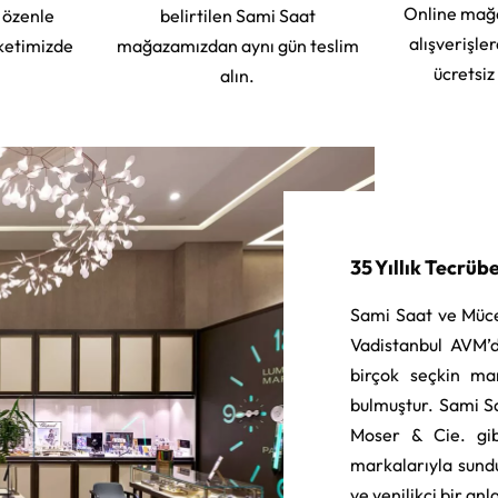
Online mağ
e özenle
belirtilen Sami Saat
alışverişle
ketimizde
mağazamızdan aynı gün teslim
ücretsiz
alın.
35 Yıllık Tecrüb
Sami Saat ve Müce
Vadistanbul AVM’d
birçok seçkin ma
bulmuştur. Sami S
Moser & Cie. gib
markalarıyla sund
ve yenilikçi bir an