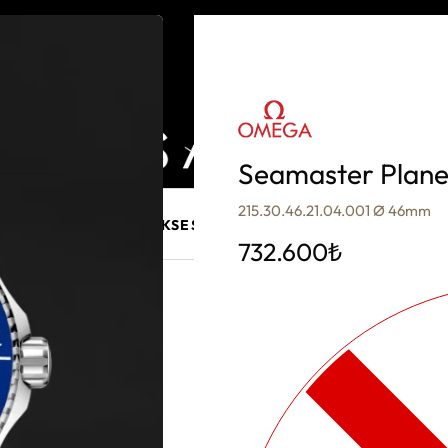
Seamaster Plan
215.30.46.21.04.001 Ø 46mm
E MÜCEVHER
PURO AKSESUARLARI
KALEM VE AKSESUAR
732.600
₺