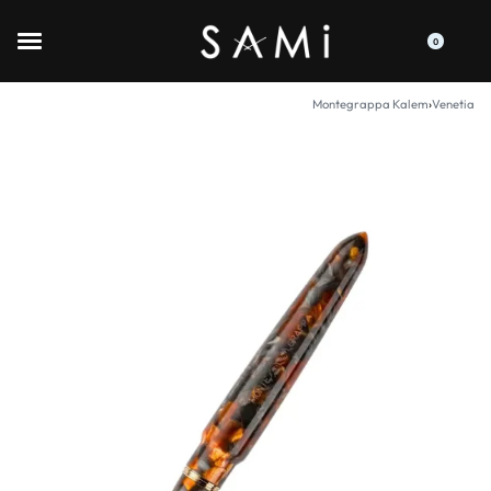
0
Montegrappa Kalem
›
Venetia