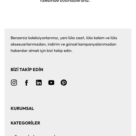
talebinde bulunabilirsiniz.
Benzersiz koleksiyonlarımız, yeni lüks saat, lüks kalem ve lüks
aksesuarlarımızdan, indirim ve güncel kampanyalarımızdan
haberdar olmak için bizi takip edin.
BİZİ TAKİP EDİN
KURUMSAL
Ana Sayfa
Hakkımızda
KATEGORİLER
Bize Ulaşın
Kurumsal Satış
Saat
Saat Aksesuarları