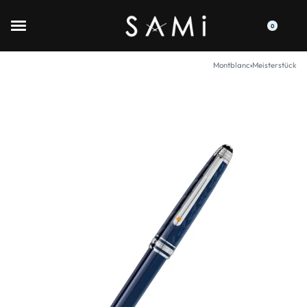
0
Montblanc
›
Meisterstück