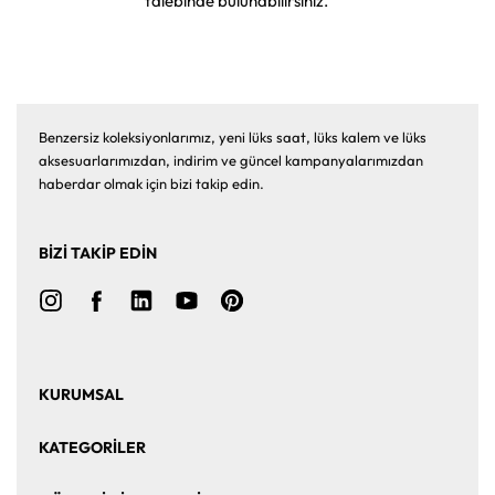
talebinde bulunabilirsiniz.
Benzersiz koleksiyonlarımız, yeni lüks saat, lüks kalem ve lüks
aksesuarlarımızdan, indirim ve güncel kampanyalarımızdan
haberdar olmak için bizi takip edin.
BİZİ TAKİP EDİN
KURUMSAL
Ana Sayfa
Hakkımızda
KATEGORİLER
Bize Ulaşın
Kurumsal Satış
Saat
Saat Aksesuarları