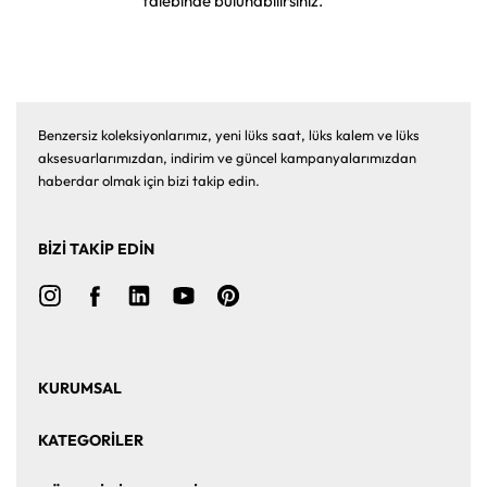
talebinde bulunabilirsiniz.
Benzersiz koleksiyonlarımız, yeni lüks saat, lüks kalem ve lüks
aksesuarlarımızdan, indirim ve güncel kampanyalarımızdan
haberdar olmak için bizi takip edin.
BİZİ TAKİP EDİN
KURUMSAL
Ana Sayfa
Hakkımızda
KATEGORİLER
Bize Ulaşın
Kurumsal Satış
Saat
Saat Aksesuarları