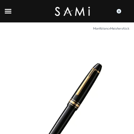
0
Montblanc
›
Meisterstück