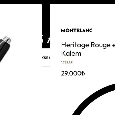
Heritage Rouge 
Kalem
E MÜCEVHER
PURO AKSESUARLARI
KALEM VE AKSESUAR
127853
29.000
₺