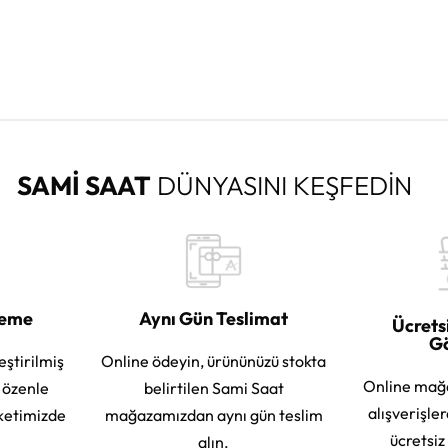
SAMİ SAAT
DÜNYASINI KEŞFEDİN
leme
Aynı Gün Teslimat
Ücrets
G
eştirilmiş
Online ödeyin, ürününüzü stokta
Online mağ
e özenle
belirtilen Sami Saat
alışverişle
ketimizde
mağazamızdan aynı gün teslim
ücretsiz
alın.