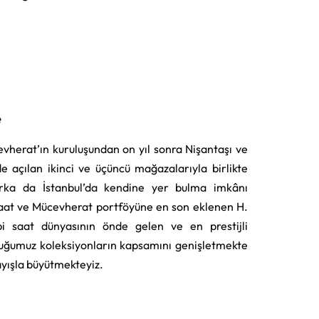
e
vherat’ın kuruluşundan on yıl sonra Nişantaşı ve
e açılan ikinci ve üçüncü mağazalarıyla birlikte
rka da İstanbul’da kendine yer bulma imkânı
aat ve Mücevherat portföyüne en son eklenen H.
i saat dünyasının önde gelen ve en prestijli
uğumuz koleksiyonların kapsamını genişletmekte
layışla büyütmekteyiz.