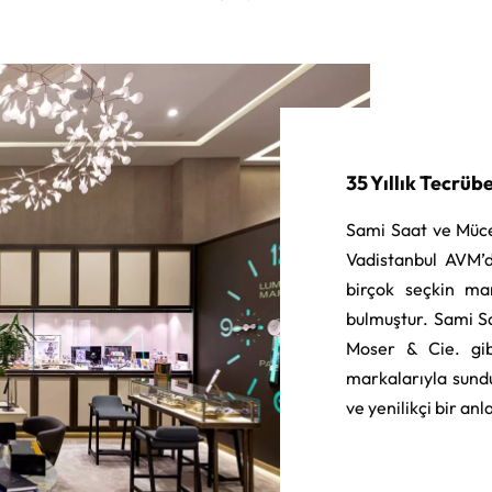
35 Yıllık Tecrüb
Sami Saat ve Müce
Vadistanbul AVM’d
birçok seçkin ma
bulmuştur. Sami S
Moser & Cie. gib
markalarıyla sund
ve yenilikçi bir an