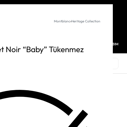
KURUMSAL SATIŞ
Montblanc
›
Heritage Collection
MAĞAZALARIMIZ
FAVORİLERİM
HESABIM
0
et Noir “Baby” Tükenmez
MARKALAR