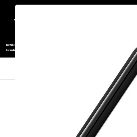
TARİHÇE
SAATOLOG
Kredi Kartı ile 12 aya varan taksitli alışveriş imkanı. Üstelik ilk 6 taksite %0 komisyon
fırsatı.
SAAT
SAAT AKSESUARLARI
TAKI V