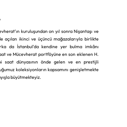
e
vherat’ın kuruluşundan on yıl sonra Nişantaşı ve
e açılan ikinci ve üçüncü mağazalarıyla birlikte
rka da İstanbul’da kendine yer bulma imkânı
aat ve Mücevherat portföyüne en son eklenen H.
i saat dünyasının önde gelen ve en prestijli
uğumuz koleksiyonların kapsamını genişletmekte
layışla büyütmekteyiz.