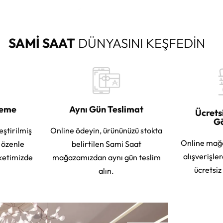
SAMİ SAAT
DÜNYASINI KEŞFEDİN
leme
Aynı Gün Teslimat
Ücrets
G
eştirilmiş
Online ödeyin, ürününüzü stokta
Online mağ
e özenle
belirtilen Sami Saat
alışverişle
ketimizde
mağazamızdan aynı gün teslim
ücretsiz
alın.