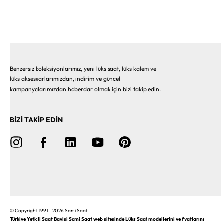
Benzersiz koleksiyonlarımız, yeni lüks saat, lüks kalem ve
lüks aksesuarlarımızdan, indirim ve güncel
kampanyalarımızdan haberdar olmak için bizi takip edin.
BİZİ TAKİP EDİN
© Copyright 1991 – 2026 Sami Saat
Türkiye Yetkili Saat Bayisi Sami Saat web sitesinde Lüks Saat modellerini ve fiyatlarını