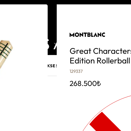
Great Character
Edition Rollerbal
E MÜCEVHER
PURO AKSESUARLARI
KALEM VE AKSESUAR
129337
268.500
₺