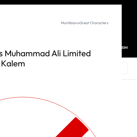
KURUMSAL SATIŞ
Montblanc
›
Great Characters
MAĞAZALARIMIZ
FAVORİLERİM
HESABIM
0
s Muhammad Ali Limited
l Kalem
MARKALAR