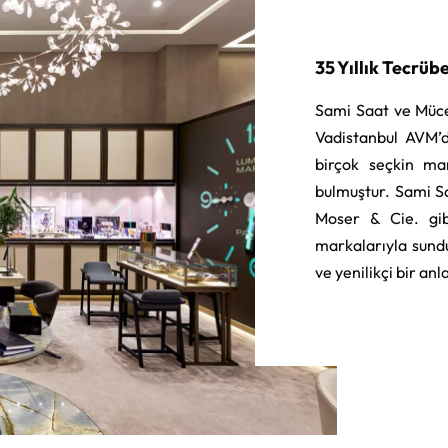
35 Yıllık Tecrüb
Sami Saat ve Müce
Vadistanbul AVM’d
birçok seçkin ma
bulmuştur. Sami S
Moser & Cie. gib
markalarıyla sund
ve yenilikçi bir an