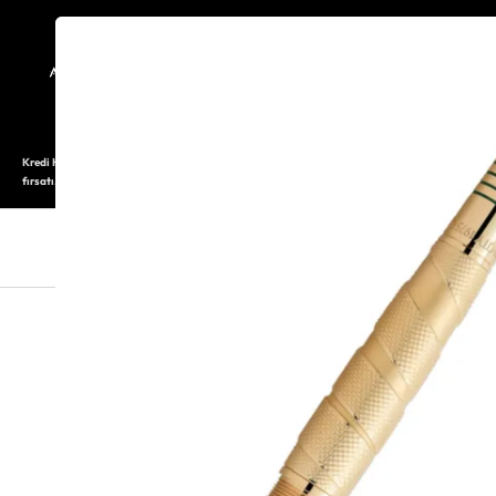
TARİHÇE
SAATOLOG
Kredi Kartı ile 12 aya varan taksitli alışveriş imkanı. Üstelik ilk 6 taksite %0 komisyon
fırsatı.
SAAT
SAAT AKSESUARLARI
TAKI V