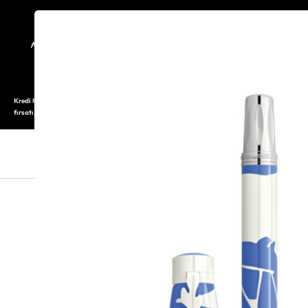
TARİHÇE
SAATOLOG
Kredi Kartı ile 12 aya varan taksitli alışveriş imkanı. Üstelik ilk 6 taksite %0 komisyon
fırsatı.
SAAT
SAAT AKSESUARLARI
TAKI V