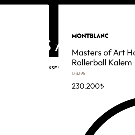
Masters of Art H
Rollerball Kalem
E MÜCEVHER
PURO AKSESUARLARI
KALEM VE AKSESUAR
133395
230.200
₺