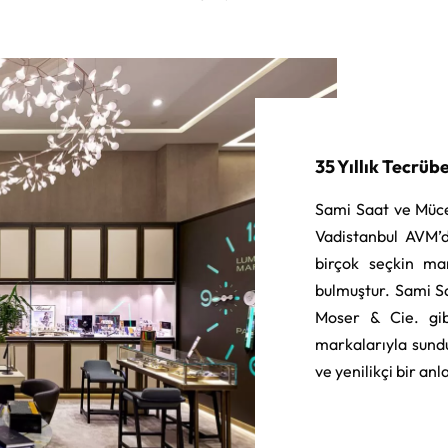
35 Yıllık Tecrüb
Sami Saat ve Müce
Vadistanbul AVM’d
birçok seçkin ma
bulmuştur. Sami S
Moser & Cie. gib
markalarıyla sund
ve yenilikçi bir an