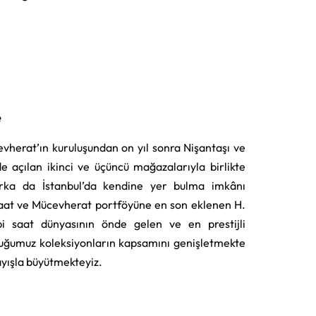
e
vherat’ın kuruluşundan on yıl sonra Nişantaşı ve
e açılan ikinci ve üçüncü mağazalarıyla birlikte
rka da İstanbul’da kendine yer bulma imkânı
aat ve Mücevherat portföyüne en son eklenen H.
i saat dünyasının önde gelen ve en prestijli
uğumuz koleksiyonların kapsamını genişletmekte
layışla büyütmekteyiz.