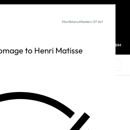
KURUMSAL SATIŞ
Montblanc
›
Masters Of Art
MAĞAZALARIMIZ
FAVORİLERİM
HESABIM
0
omage to Henri Matisse
MARKALAR