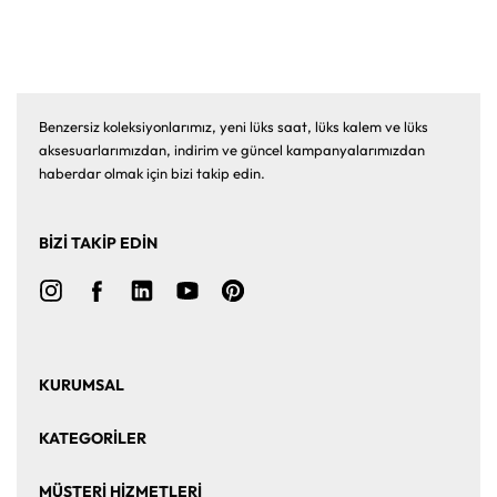
Benzersiz koleksiyonlarımız, yeni lüks saat, lüks kalem ve lüks
aksesuarlarımızdan, indirim ve güncel kampanyalarımızdan
haberdar olmak için bizi takip edin.
BİZİ TAKİP EDİN
KURUMSAL
Ana Sayfa
Hakkımızda
KATEGORİLER
Bize Ulaşın
Kurumsal Satış
Saat
Saat Aksesuarları
MÜŞTERİ HİZMETLERİ