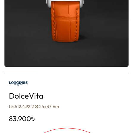
DolceVita
L5.512.4.92.2 Ø 24x37mm
83.900
₺