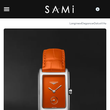
0
Longines
›
Elegance
›
DolceVita