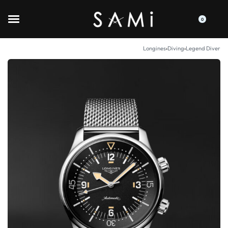
0
Longines
›
Diving
›
Legend Diver