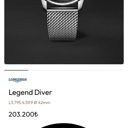
Legend Diver
L3.795.4.59.9 Ø 42mm
203.200
₺