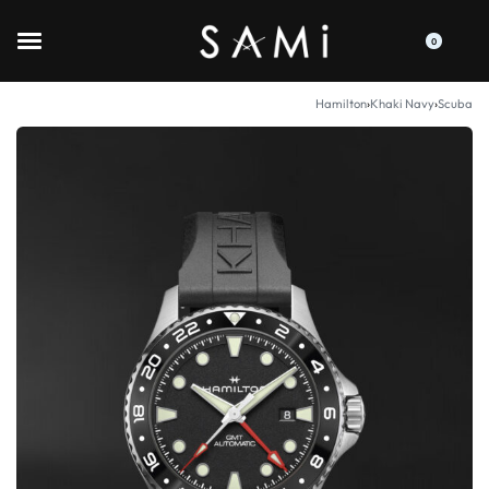
0
Hamilton
›
Khaki Navy
›
Scuba