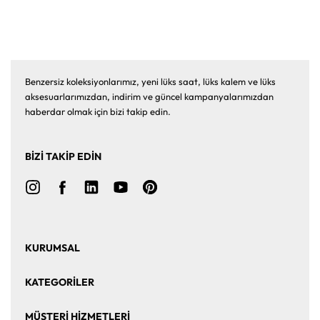
Benzersiz koleksiyonlarımız, yeni lüks saat, lüks kalem ve lüks
aksesuarlarımızdan, indirim ve güncel kampanyalarımızdan
haberdar olmak için bizi takip edin.
BİZİ TAKİP EDİN
KURUMSAL
Ana Sayfa
Hakkımızda
KATEGORİLER
Bize Ulaşın
Kurumsal Satış
Saat
Saat Aksesuarları
MÜŞTERİ HİZMETLERİ