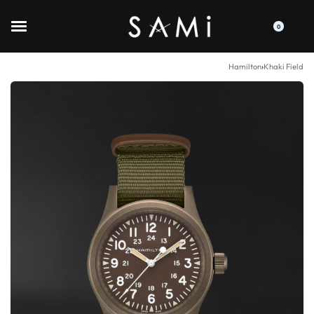
0
Hamilton
›
Khaki Field