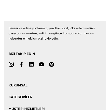
Benzersiz koleksiyonlarımız, yeni lüks saat, lüks kalem ve lüks
aksesuarlarımızdan, indirim ve güncel kampanyalarımızdan
haberdar olmak için bizi takip edin.
BİZİ TAKİP EDİN
KURUMSAL
Ana Sayfa
Hakkımızda
KATEGORİLER
Bize Ulaşın
Kurumsal Satış
Saat
Saat Aksesuarları
MÜŞTERİ HİZMETLERİ