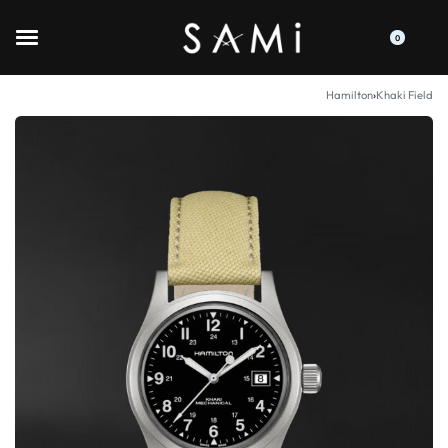
0
Hamilton
›
Khaki Field