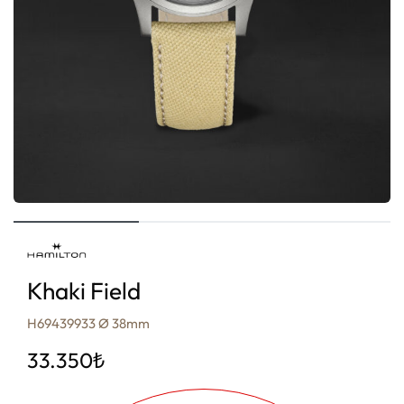
Khaki Field
H69439933 Ø 38mm
33.350
₺