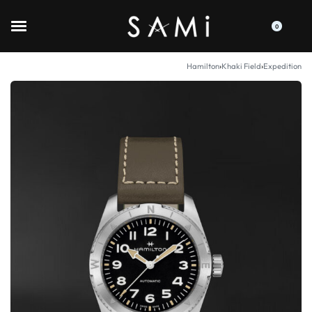
0
Hamilton
›
Khaki Field
›
Expedition