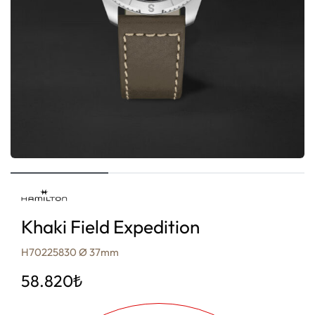
Khaki Field Expedition
H70225830 Ø 37mm
58.820
₺