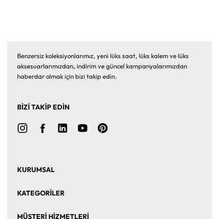
Benzersiz koleksiyonlarımız, yeni lüks saat, lüks kalem ve lüks
aksesuarlarımızdan, indirim ve güncel kampanyalarımızdan
haberdar olmak için bizi takip edin.
BİZİ TAKİP EDİN
KURUMSAL
Ana Sayfa
Hakkımızda
KATEGORİLER
Bize Ulaşın
Kurumsal Satış
Saat
Saat Aksesuarları
MÜŞTERİ HİZMETLERİ