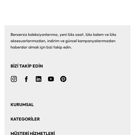
Benzersiz koleksiyonlarımız, yeni lüks saat, lüks kalem ve lüks
aksesuarlarımızdan, indirim ve güncel kampanyalarımızdan
haberdar olmak için bizi takip edin.
BİZİ TAKİP EDİN
KURUMSAL
Ana Sayfa
Hakkımızda
KATEGORİLER
Bize Ulaşın
Kurumsal Satış
Saat
Saat Aksesuarları
MÜŞTERİ HİZMETLERİ