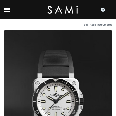
0
Bell-Ross
›
Instruments