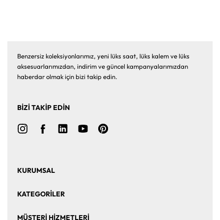
Benzersiz koleksiyonlarımız, yeni lüks saat, lüks kalem ve lüks
aksesuarlarımızdan, indirim ve güncel kampanyalarımızdan
haberdar olmak için bizi takip edin.
BİZİ TAKİP EDİN
KURUMSAL
Ana Sayfa
Hakkımızda
KATEGORİLER
Bize Ulaşın
Kurumsal Satış
Saat
Saat Aksesuarları
MÜŞTERİ HİZMETLERİ