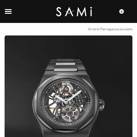
0
Girard-Perregaux
›
Laureato