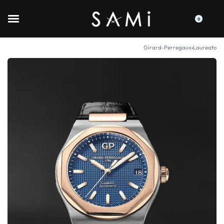
0
Girard-Perregaux
›
Laureato