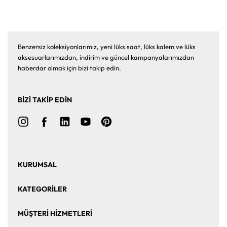
Benzersiz koleksiyonlarımız, yeni lüks saat, lüks kalem ve lüks
aksesuarlarımızdan, indirim ve güncel kampanyalarımızdan
haberdar olmak için bizi takip edin.
BİZİ TAKİP EDİN
KURUMSAL
Ana Sayfa
Hakkımızda
KATEGORİLER
Bize Ulaşın
Kurumsal Satış
Saat
Saat Aksesuarları
MÜŞTERİ HİZMETLERİ
Takı ve Mücevher
Puro Aksesuarları