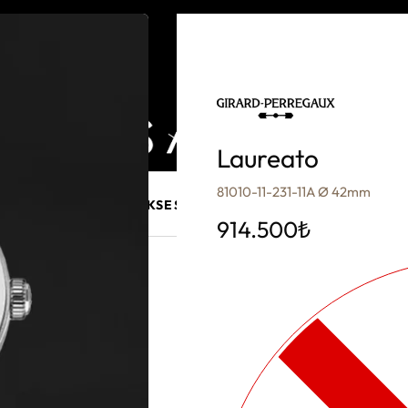
Laureato
81010-11-231-11A Ø 42mm
E MÜCEVHER
PURO AKSESUARLARI
KALEM VE AKSESUAR
914.500
₺