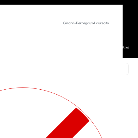
KURUMSAL SATIŞ
Girard-Perregaux
›
Laureato
MAĞAZALARIMIZ
FAVORİLERİM
HESABIM
0
MARKALAR