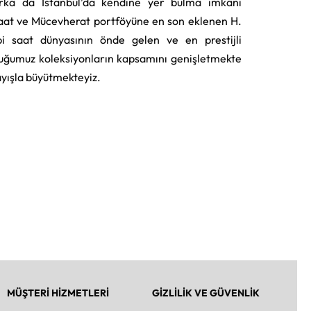
rka da İstanbul’da kendine yer bulma imkânı
aat ve Mücevherat portföyüne en son eklenen H.
i saat dünyasının önde gelen ve en prestijli
uğumuz koleksiyonların kapsamını genişletmekte
layışla büyütmekteyiz.
MÜŞTERİ HİZMETLERİ
GİZLİLİK VE GÜVENLİK