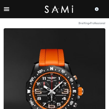
0
Breitling
›
Professional