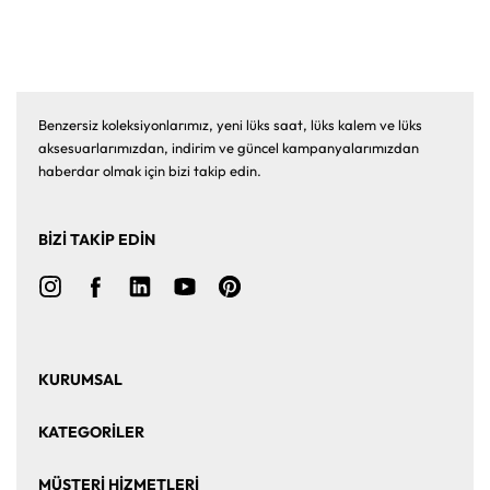
Benzersiz koleksiyonlarımız, yeni lüks saat, lüks kalem ve lüks
aksesuarlarımızdan, indirim ve güncel kampanyalarımızdan
haberdar olmak için bizi takip edin.
BİZİ TAKİP EDİN
KURUMSAL
Ana Sayfa
Hakkımızda
KATEGORİLER
Bize Ulaşın
Kurumsal Satış
Saat
Saat Aksesuarları
MÜŞTERİ HİZMETLERİ