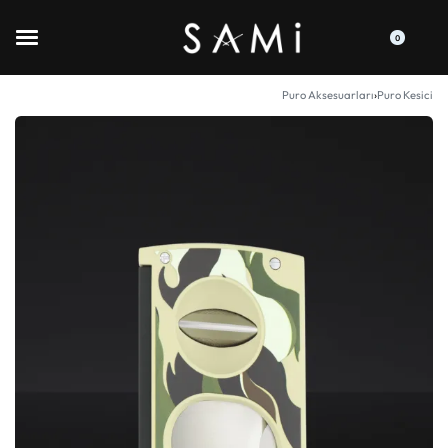
0
Puro Aksesuarları
›
Puro Kesici