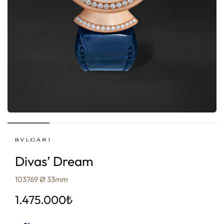
Divas’ Dream
103769 Ø 33mm
1.475.000
₺