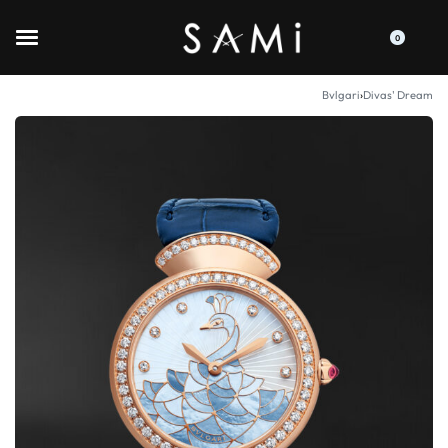
0
Bvlgari
›
Divas' Dream