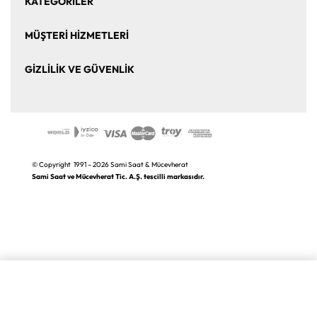
KATEGORİLER
Bize Ulaşın
Kurumsal Satış
Saat
Saat Aksesuarları
MÜŞTERİ HİZMETLERİ
Takı ve Mücevher
Puro Aksesuarları
Mesafeli Satış Sözleşmesi
Üyelik Sözleşmesi
GİZLİLİK VE GÜVENLİK
Kalem ve Aksesuar
Markalar
Sıkça Sorulan Sorular
İade ve Değişim
Gizlilik ve Güvenlik Politikası
K.V.K.K. Aydınlatma Metni
© Copyright 1991 – 2026 Sami Saat & Mücevherat
Sami Saat ve Mücevherat Tic. A.Ş. tescilli markasıdır.