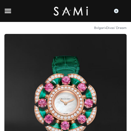
0
Bvlgari
›
Divas' Dream