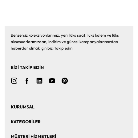
Benzersiz koleksiyonlarımız, yeni lüks saat, lüks kalem ve lüks
aksesuarlarımızdan, indirim ve güncel kampanyalarımızdan
haberdar olmak için bizi takip edin.
BİZİ TAKİP EDİN
KURUMSAL
Ana Sayfa
Hakkımızda
KATEGORİLER
Bize Ulaşın
Kurumsal Satış
Saat
Saat Aksesuarları
MÜŞTERİ HİZMETLERİ