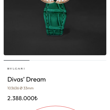
Divas’ Dream
103636 Ø 33mm
2.388.000
₺