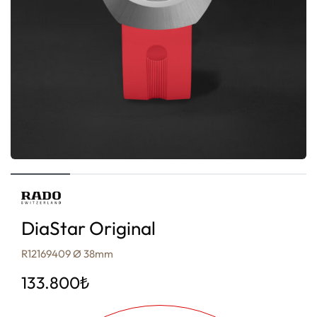
DiaStar Original
R12169409 Ø 38mm
133.800
₺