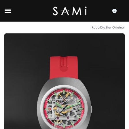
0
Rado
›
DiaStar Original