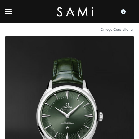
0
Omega
›
Constellation