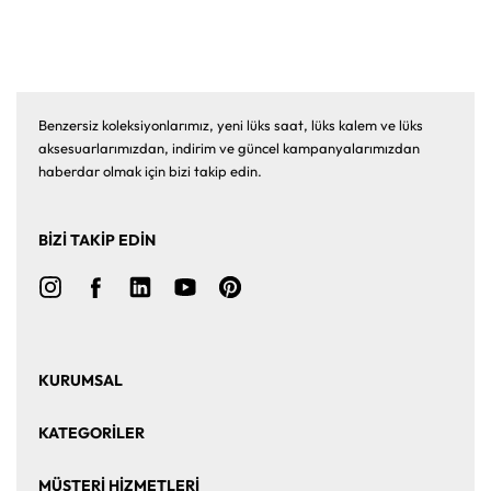
Benzersiz koleksiyonlarımız, yeni lüks saat, lüks kalem ve lüks
aksesuarlarımızdan, indirim ve güncel kampanyalarımızdan
haberdar olmak için bizi takip edin.
BİZİ TAKİP EDİN
KURUMSAL
Ana Sayfa
Hakkımızda
KATEGORİLER
Bize Ulaşın
Kurumsal Satış
Saat
Saat Aksesuarları
MÜŞTERİ HİZMETLERİ