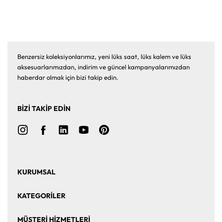
Benzersiz koleksiyonlarımız, yeni lüks saat, lüks kalem ve lüks
aksesuarlarımızdan, indirim ve güncel kampanyalarımızdan
haberdar olmak için bizi takip edin.
BİZİ TAKİP EDİN
KURUMSAL
Ana Sayfa
Hakkımızda
KATEGORİLER
Bize Ulaşın
Kurumsal Satış
Saat
Saat Aksesuarları
MÜŞTERİ HİZMETLERİ