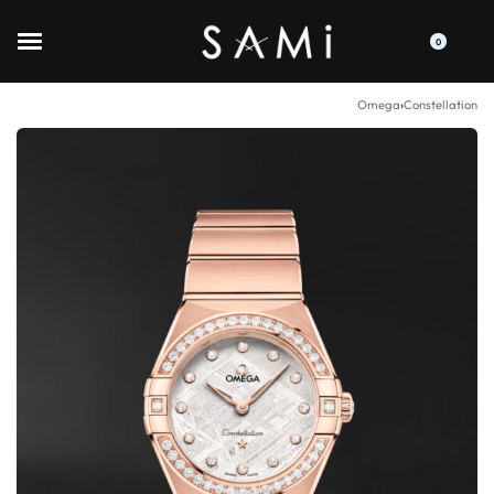
0
Omega
›
Constellation