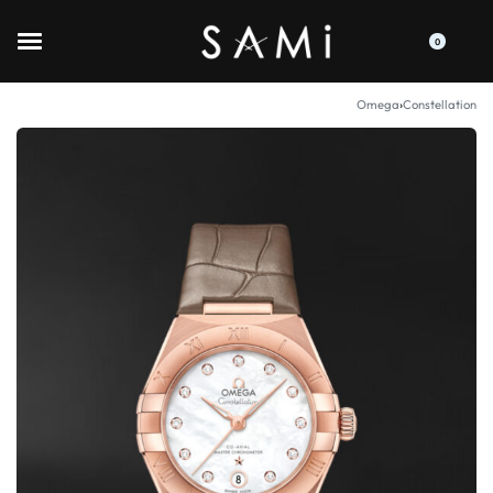
0
Omega
›
Constellation