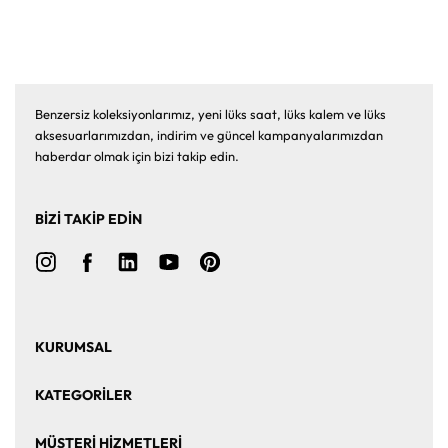
Benzersiz koleksiyonlarımız, yeni lüks saat, lüks kalem ve lüks
aksesuarlarımızdan, indirim ve güncel kampanyalarımızdan
haberdar olmak için bizi takip edin.
BİZİ TAKİP EDİN
KURUMSAL
Ana Sayfa
Hakkımızda
KATEGORİLER
Bize Ulaşın
Kurumsal Satış
Saat
Saat Aksesuarları
MÜŞTERİ HİZMETLERİ