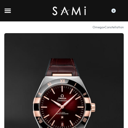
0
Omega
›
Constellation