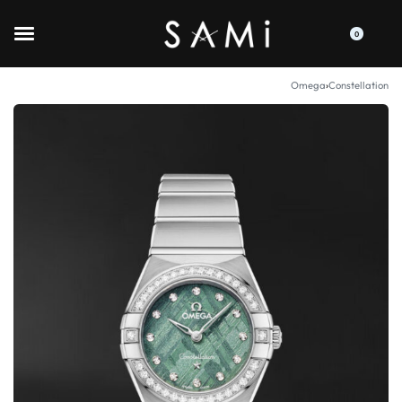
0
Omega
›
Constellation