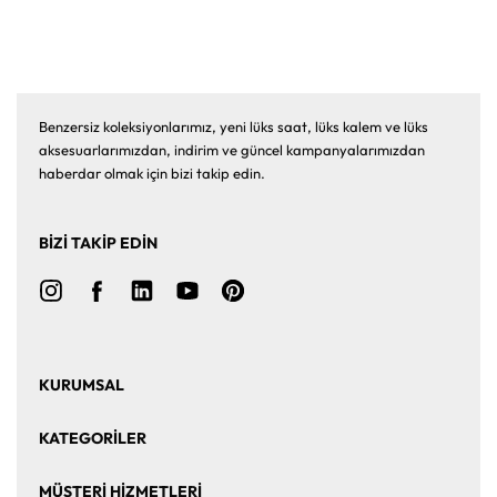
Benzersiz koleksiyonlarımız, yeni lüks saat, lüks kalem ve lüks
aksesuarlarımızdan, indirim ve güncel kampanyalarımızdan
haberdar olmak için bizi takip edin.
BİZİ TAKİP EDİN
KURUMSAL
Ana Sayfa
Hakkımızda
KATEGORİLER
Bize Ulaşın
Kurumsal Satış
Saat
Saat Aksesuarları
MÜŞTERİ HİZMETLERİ