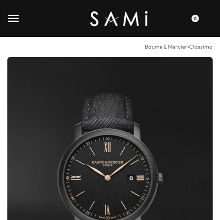
0
Baume & Mercier
›
Classima