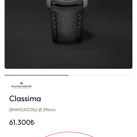
Classima
BMM0A10762 Ø 39mm
61.300
₺