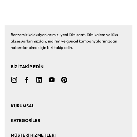
Benzersiz koleksiyonlarımız, yeni lüks saat, lüks kalem ve lüks
aksesuarlarımızdan, indirim ve güncel kampanyalarımızdan
haberdar olmak için bizi takip edin.
BİZİ TAKİP EDİN
KURUMSAL
Ana Sayfa
Hakkımızda
KATEGORİLER
Bize Ulaşın
Kurumsal Satış
Saat
Saat Aksesuarları
MÜŞTERİ HİZMETLERİ