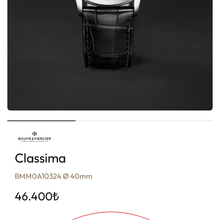
Classima
BMM0A10324 Ø 40mm
46.400
₺