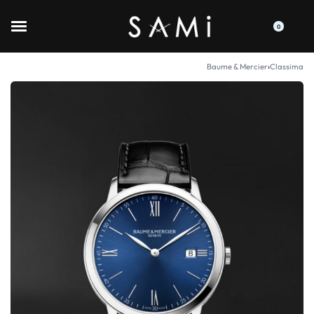
0
Baume & Mercier
›
Classima