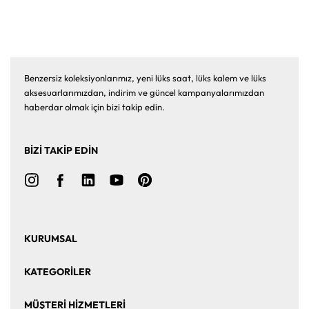
Benzersiz koleksiyonlarımız, yeni lüks saat, lüks kalem ve lüks
aksesuarlarımızdan, indirim ve güncel kampanyalarımızdan
haberdar olmak için bizi takip edin.
BİZİ TAKİP EDİN
KURUMSAL
Ana Sayfa
Hakkımızda
KATEGORİLER
Bize Ulaşın
Kurumsal Satış
Saat
Saat Aksesuarları
MÜŞTERİ HİZMETLERİ