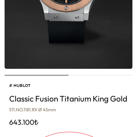
Classic Fusion Titanium King Gold
511.NO.1181.RX Ø 45mm
643.100
₺