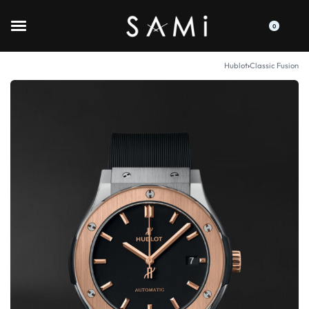
0
Hublot
›
Classic Fusion