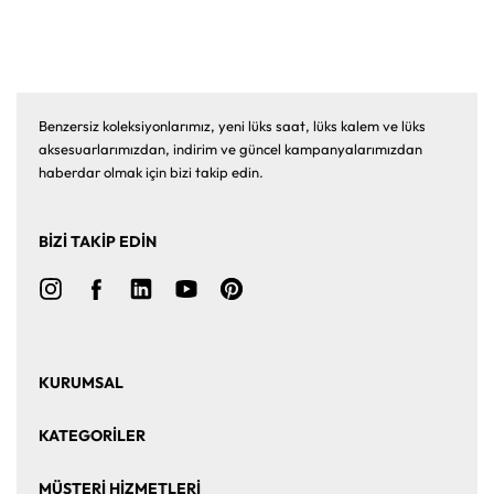
Benzersiz koleksiyonlarımız, yeni lüks saat, lüks kalem ve lüks
aksesuarlarımızdan, indirim ve güncel kampanyalarımızdan
haberdar olmak için bizi takip edin.
BİZİ TAKİP EDİN
KURUMSAL
Ana Sayfa
Hakkımızda
KATEGORİLER
Bize Ulaşın
Kurumsal Satış
Saat
Saat Aksesuarları
MÜŞTERİ HİZMETLERİ