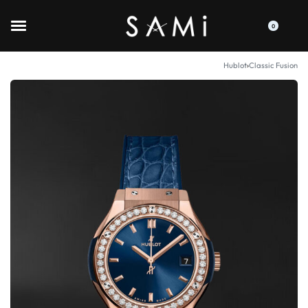
0
Hublot
›
Classic Fusion