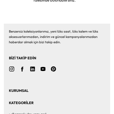
talebinde bulunabilirsiniz.
Benzersiz koleksiyonlarımız, yeni lüks saat, lüks kalem ve lüks
aksesuarlarımızdan, indirim ve güncel kampanyalarımızdan
haberdar olmak için bizi takip edin.
BİZİ TAKİP EDİN
KURUMSAL
Ana Sayfa
Hakkımızda
KATEGORİLER
Bize Ulaşın
Kurumsal Satış
Saat
Saat Aksesuarları