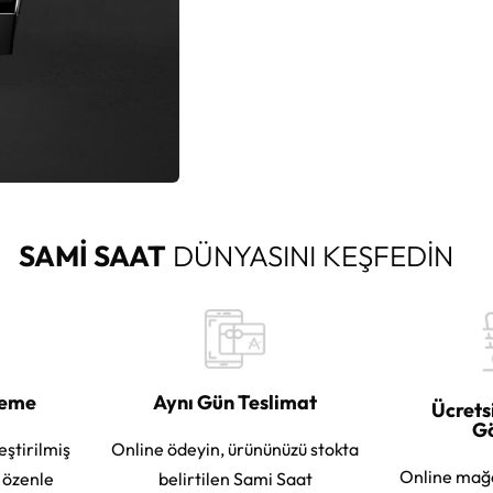
SAMİ SAAT
DÜNYASINI KEŞFEDİN
leme
Aynı Gün Teslimat
Ücrets
G
eştirilmiş
Online ödeyin, ürününüzü stokta
Online mağ
e özenle
belirtilen Sami Saat