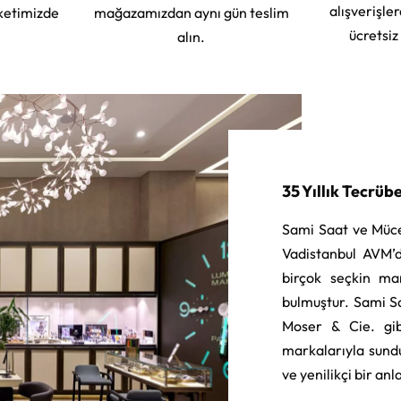
alışverişle
ketimizde
mağazamızdan aynı gün teslim
ücretsiz
alın.
35 Yıllık Tecrüb
Sami Saat ve Müce
Vadistanbul AVM’d
birçok seçkin ma
bulmuştur. Sami S
Moser & Cie. gib
markalarıyla sund
ve yenilikçi bir an