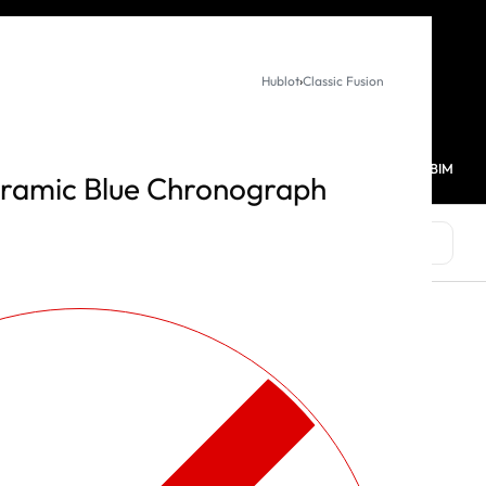
KURUMSAL SATIŞ
Hublot
›
Classic Fusion
MAĞAZALARIMIZ
FAVORİLERİM
HESABIM
0
eramic Blue Chronograph
MARKALAR