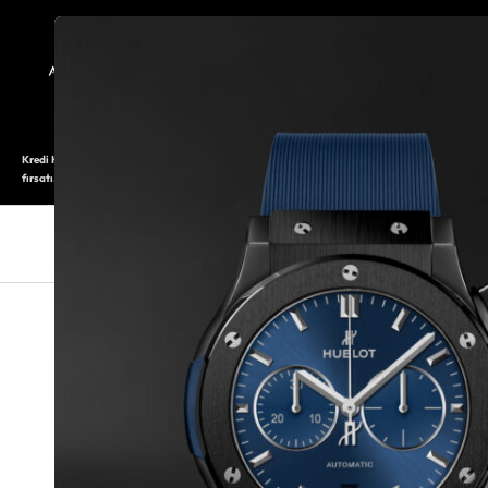
TARİHÇE
SAATOLOG
Kredi Kartı ile 12 aya varan taksitli alışveriş imkanı. Üstelik ilk 6 taksite %0 komisyon
fırsatı.
SAAT
SAAT AKSESUARLARI
TAKI V