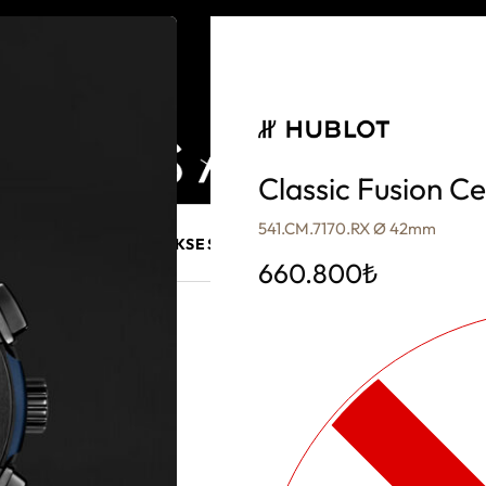
Classic Fusion C
541.CM.7170.RX Ø 42mm
E MÜCEVHER
PURO AKSESUARLARI
KALEM VE AKSESUAR
660.800
₺