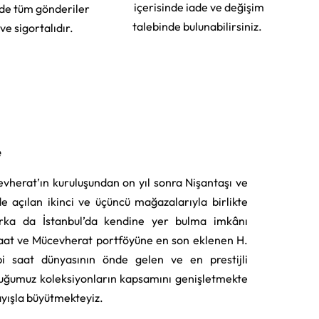
içerisinde iade ve değişim
rde tüm gönderiler
talebinde bulunabilirsiniz.
 ve sigortalıdır.
e
vherat’ın kuruluşundan on yıl sonra Nişantaşı ve
e açılan ikinci ve üçüncü mağazalarıyla birlikte
rka da İstanbul’da kendine yer bulma imkânı
aat ve Mücevherat portföyüne en son eklenen H.
i saat dünyasının önde gelen ve en prestijli
uğumuz koleksiyonların kapsamını genişletmekte
layışla büyütmekteyiz.