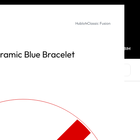
KURUMSAL SATIŞ
Hublot
›
Classic Fusion
MAĞAZALARIMIZ
FAVORİLERİM
HESABIM
0
eramic Blue Bracelet
MARKALAR