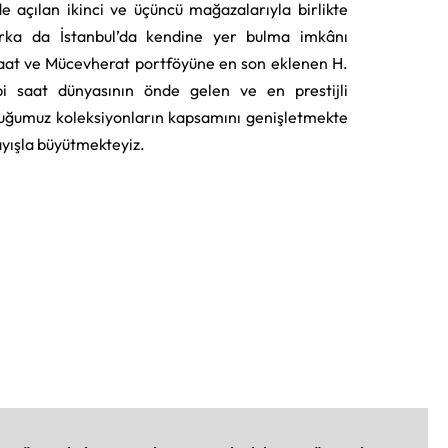
e açılan ikinci ve üçüncü mağazalarıyla birlikte
rka da İstanbul’da kendine yer bulma imkânı
aat ve Mücevherat portföyüne en son eklenen H.
i saat dünyasının önde gelen ve en prestijli
uğumuz koleksiyonların kapsamını genişletmekte
layışla büyütmekteyiz.