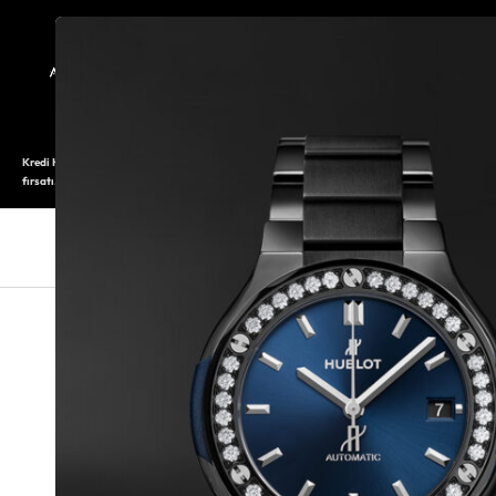
TARİHÇE
SAATOLOG
Kredi Kartı ile 12 aya varan taksitli alışveriş imkanı. Üstelik ilk 6 taksite %0 komisyon
fırsatı.
SAAT
SAAT AKSESUARLARI
TAKI V