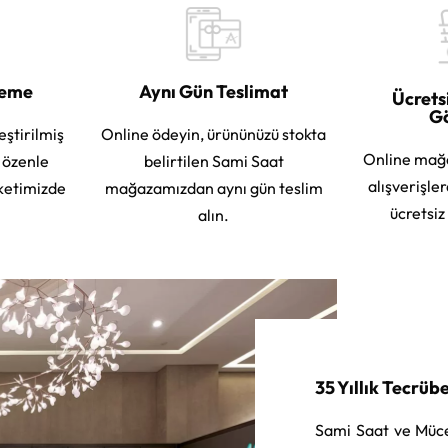
leme
Aynı Gün Teslimat
Ücrets
G
eştirilmiş
Online ödeyin, ürününüzü stokta
Online mağ
e özenle
belirtilen Sami Saat
alışverişle
ketimizde
mağazamızdan aynı gün teslim
ücretsiz
alın.
35 Yıllık Tecrüb
Sami Saat ve Müce