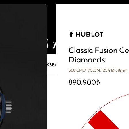
Classic Fusion C
Diamonds
E MÜCEVHER
PURO AKSESUARLARI
KALEM VE AKSESUAR
568.CM.7170.CM.1204 Ø 38mm
890.900
₺