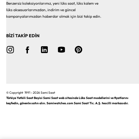
Benzersiz koleksiyonlarımız, yeni lüks saat, lüks kalem ve
lüks aksesuarlarımızdan, indirim ve güncel
kampanyalarımızdan haberdar olmak için bizi takip edin.
BİZİ TAKİP EDİN
© Copyright 1991 – 2026 Sami Saat
Türkiye Yetkili Saat Bayisi Sami Saat web sitesinde Lüks Saat modellerini ve fiyatlarını
keşfedin, güvenle satın alın. Samiwatches.com Sami Saat Tic. A.Ş. tescilli markasıdır.