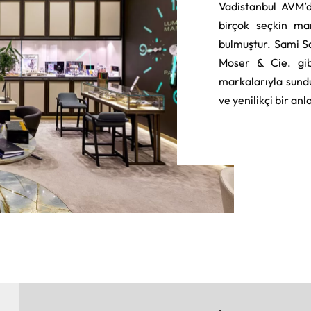
Vadistanbul AVM’d
birçok seçkin ma
bulmuştur. Sami S
Moser & Cie. gib
markalarıyla sund
ve yenilikçi bir an