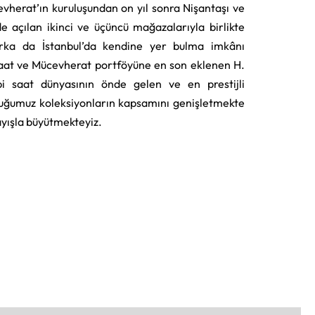
vherat’ın kuruluşundan on yıl sonra Nişantaşı ve
e açılan ikinci ve üçüncü mağazalarıyla birlikte
rka da İstanbul’da kendine yer bulma imkânı
aat ve Mücevherat portföyüne en son eklenen H.
i saat dünyasının önde gelen ve en prestijli
uğumuz koleksiyonların kapsamını genişletmekte
layışla büyütmekteyiz.