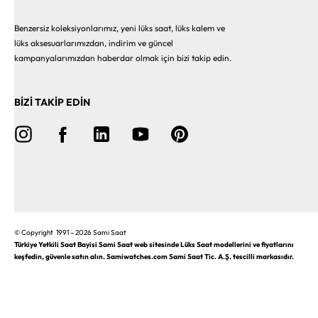
Benzersiz koleksiyonlarımız, yeni lüks saat, lüks kalem ve
lüks aksesuarlarımızdan, indirim ve güncel
kampanyalarımızdan haberdar olmak için bizi takip edin.
BİZİ TAKİP EDİN
© Copyright 1991 – 2026 Sami Saat
Türkiye Yetkili Saat Bayisi Sami Saat web sitesinde Lüks Saat modellerini ve fiyatlarını
keşfedin, güvenle satın alın. Samiwatches.com Sami Saat Tic. A.Ş. tescilli markasıdır.