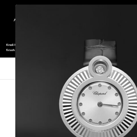
TARİHÇE
SAATOLOG
Kredi Kartı ile 12 aya varan taksitli alışveriş imkanı. Üstelik ilk 6 taksite %0 komisyon
fırsatı.
SAAT
SAAT AKSESUARLARI
TAKI V