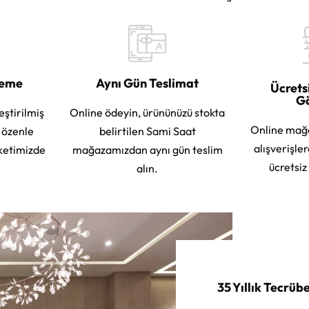
leme
Aynı Gün Teslimat
Ücrets
G
eştirilmiş
Online ödeyin, ürününüzü stokta
Online mağ
e özenle
belirtilen Sami Saat
alışverişle
ketimizde
mağazamızdan aynı gün teslim
ücretsiz
alın.
35 Yıllık Tecrüb