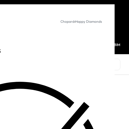
KURUMSAL SATIŞ
Chopard
›
Happy Diamonds
MAĞAZALARIMIZ
FAVORİLERİM
HESABIM
0
s
MARKALAR