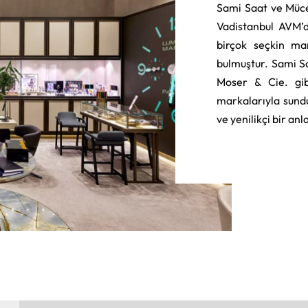
Sami Saat ve Müce
Vadistanbul AVM’d
birçok seçkin ma
bulmuştur. Sami S
Moser & Cie. gib
markalarıyla sund
ve yenilikçi bir an