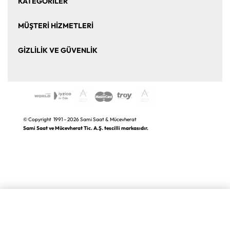
KATEGORİLER
Bize Ulaşın
Kurumsal Satış
Saat
Saat Aksesuarları
MÜŞTERİ HİZMETLERİ
Takı ve Mücevher
Puro Aksesuarları
Mesafeli Satış Sözleşmesi
Üyelik Sözleşmesi
GİZLİLİK VE GÜVENLİK
Kalem ve Aksesuar
Markalar
Sıkça Sorulan Sorular
İade ve Değişim
Gizlilik ve Güvenlik Politikası
K.V.K.K. Aydınlatma Metni
© Copyright 1991 – 2026 Sami Saat & Mücevherat
Sami Saat ve Mücevherat Tic. A.Ş. tescilli markasıdır.