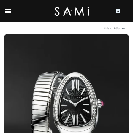
0
Bvlgari
›
Serpenti