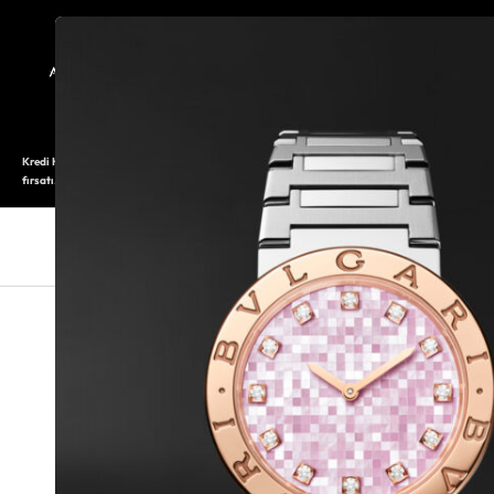
TARİHÇE
SAATOLOG
Kredi Kartı ile 12 aya varan taksitli alışveriş imkanı. Üstelik ilk 6 taksite %0 komisyon
fırsatı.
SAAT
SAAT AKSESUARLARI
TAKI V