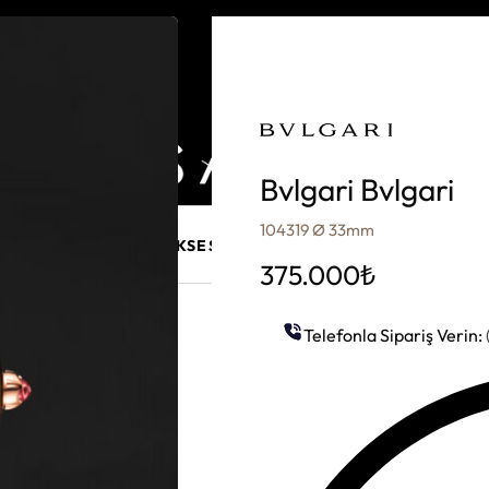
Bvlgari Bvlgari
104319 Ø 33mm
E MÜCEVHER
PURO AKSESUARLARI
KALEM VE AKSESUAR
375.000
₺
Telefonla Sipariş Verin: