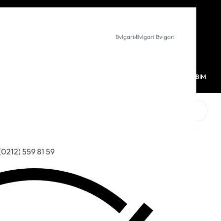
KURUMSAL SATIŞ
Bvlgari
›
Bvlgari Bvlgari
MAĞAZALARIMIZ
FAVORİLERİM
HESABIM
0
MARKALAR
(0212) 559 81 59