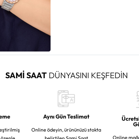
SAMİ SAAT
DÜNYASINI KEŞFEDİN
leme
Aynı Gün Teslimat
Ücrets
G
eştirilmiş
Online ödeyin, ürününüzü stokta
Online mağ
e özenle
belirtilen Sami Saat