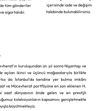
içerisinde iade ve değişim
rde tüm gönderiler
talebinde bulunabilirsiniz.
 ve sigortalıdır.
e
vherat’ın kuruluşundan on yıl sonra Nişantaşı ve
e açılan ikinci ve üçüncü mağazalarıyla birlikte
rka da İstanbul’da kendine yer bulma imkânı
aat ve Mücevherat portföyüne en son eklenen H.
i saat dünyasının önde gelen ve en prestijli
uğumuz koleksiyonların kapsamını genişletmekte
layışla büyütmekteyiz.