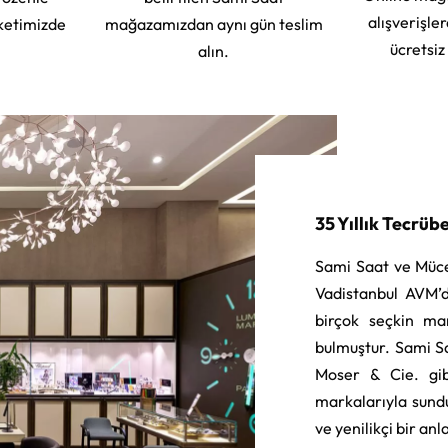
alışverişle
ketimizde
mağazamızdan aynı gün teslim
ücretsiz
alın.
35 Yıllık Tecrüb
Sami Saat ve Müce
Vadistanbul AVM’d
birçok seçkin ma
bulmuştur. Sami S
Moser & Cie. gib
markalarıyla sund
ve yenilikçi bir an