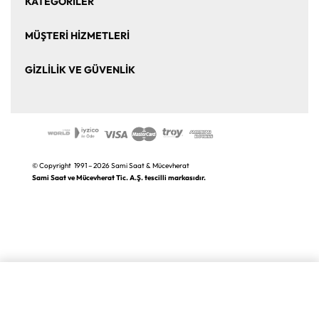
KATEGORİLER
Bize Ulaşın
Kurumsal Satış
Saat
Saat Aksesuarları
MÜŞTERİ HİZMETLERİ
Takı ve Mücevher
Puro Aksesuarları
Mesafeli Satış Sözleşmesi
Üyelik Sözleşmesi
GİZLİLİK VE GÜVENLİK
Kalem ve Aksesuar
Markalar
Sıkça Sorulan Sorular
İade ve Değişim
Gizlilik ve Güvenlik Politikası
K.V.K.K. Aydınlatma Metni
© Copyright 1991 – 2026 Sami Saat & Mücevherat
Sami Saat ve Mücevherat Tic. A.Ş. tescilli markasıdır.