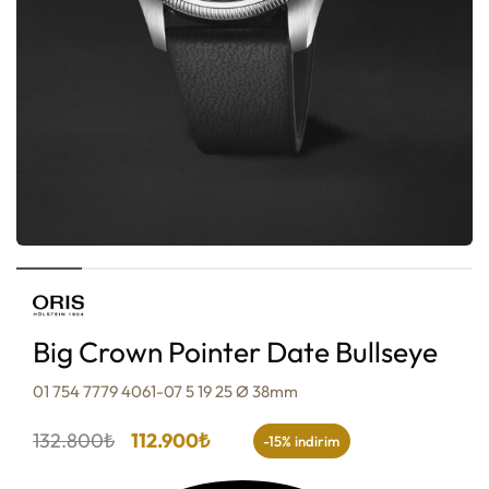
Big Crown Pointer Date Bullseye
01 754 7779 4061-07 5 19 25 Ø 38mm
132.800
₺
112.900
₺
-15% indirim