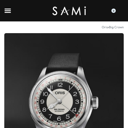
0
Oris
›
Big Crown