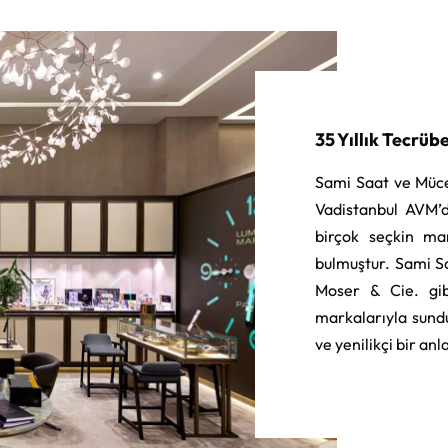
35 Yıllık Tecrüb
Sami Saat ve Müce
Vadistanbul AVM’d
birçok seçkin ma
bulmuştur. Sami S
Moser & Cie. gib
markalarıyla sund
ve yenilikçi bir an