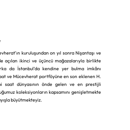
e
vherat’ın kuruluşundan on yıl sonra Nişantaşı ve
e açılan ikinci ve üçüncü mağazalarıyla birlikte
rka da İstanbul’da kendine yer bulma imkânı
aat ve Mücevherat portföyüne en son eklenen H.
i saat dünyasının önde gelen ve en prestijli
uğumuz koleksiyonların kapsamını genişletmekte
layışla büyütmekteyiz.