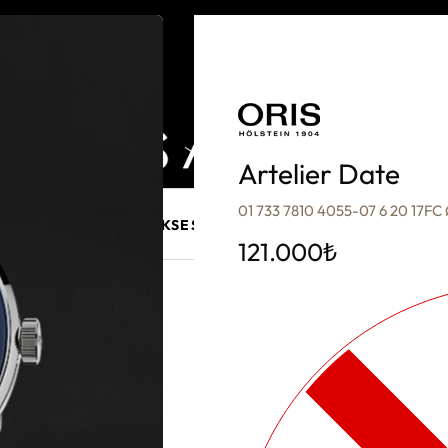
Artelier Date
01 733 7810 4055-07 6 20 17F
E MÜCEVHER
PURO AKSESUARLARI
KALEM VE AKSESUAR
121.000
₺