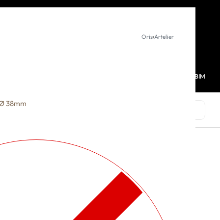
KURUMSAL SATIŞ
Oris
›
Artelier
MAĞAZALARIMIZ
FAVORİLERİM
HESABIM
0
C Ø 38mm
MARKALAR