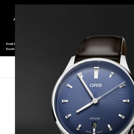
TARİHÇE
SAATOLOG
Kredi Kartı ile 12 aya varan taksitli alışveriş imkanı. Üstelik ilk 6 taksite %0 komisyon
fırsatı.
SAAT
SAAT AKSESUARLARI
TAKI V