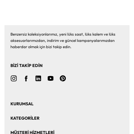
Benzersiz koleksiyonlarımız, yeni lüks saat, lüks kalem ve lüks
aksesuarlarımızdan, indirim ve güncel kampanyalarımızdan
haberdar olmak için bizi takip edin.
BİZİ TAKİP EDİN
KURUMSAL
Ana Sayfa
Hakkımızda
KATEGORİLER
Bize Ulaşın
Kurumsal Satış
Saat
Saat Aksesuarları
MÜŞTERİ HİZMETLERİ