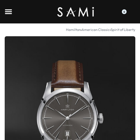
0
Hamilton
›
American Classic
›
Spirit of Liberty