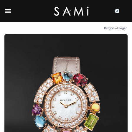
0
Bvlgari
›
Allegra