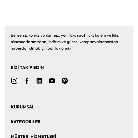
Benzersiz koleksiyonlarımız, yeni lüks saat, lüks kalem ve lüks
aksesuarlarımızdan, indirim ve güncel kampanyalarımızdan
haberdar olmak için bizi takip edin.
BİZİ TAKİP EDİN
KURUMSAL
Ana Sayfa
Hakkımızda
KATEGORİLER
Bize Ulaşın
Kurumsal Satış
Saat
Saat Aksesuarları
MÜŞTERİ HİZMETLERİ