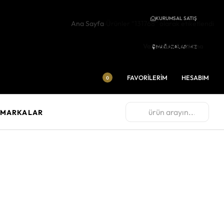
KURUMSAL SATIŞ
Ana Sayfa
›
Ürünler “131768” olarak etiketlendi
Varsayılan Sıralama
MAĞAZALARIMIZ
FAVORİLERİM
HESABIM
0
MARKALAR