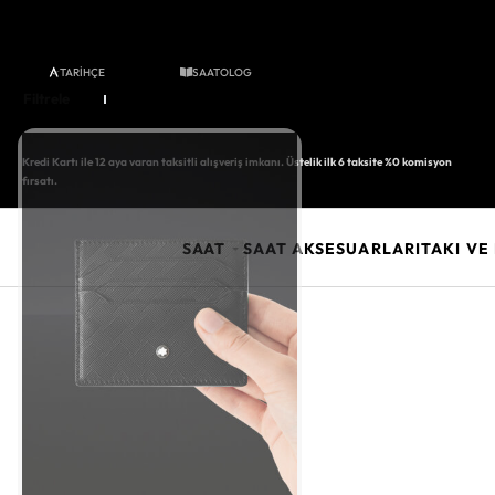
TARİHÇE
SAATOLOG
Filtrele
Kredi Kartı ile 12 aya varan taksitli alışveriş imkanı. Üstelik ilk 6 taksite %0 komisyon
fırsatı.
SAAT
SAAT AKSESUARLARI
TAKI V