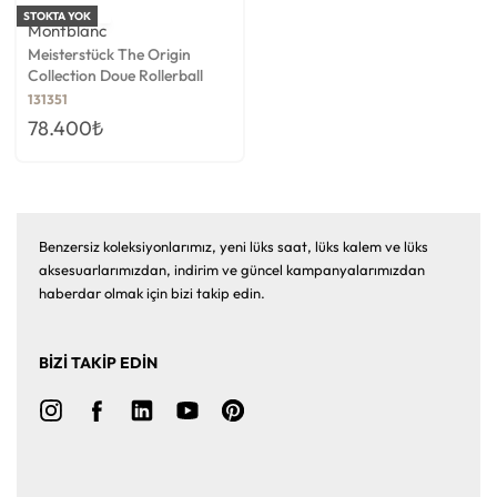
STOKTA YOK
Montblanc
Meisterstück The Origin
Collection Doue Rollerball
Kalem
131351
78.400
₺
Benzersiz koleksiyonlarımız, yeni lüks saat, lüks kalem ve lüks
aksesuarlarımızdan, indirim ve güncel kampanyalarımızdan
haberdar olmak için bizi takip edin.
BİZİ TAKİP EDİN