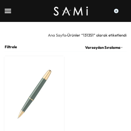
0
Ana Sayfa
›
Ürünler “131351” olarak etiketlendi
Filtrele
Varsayılan Sıralama